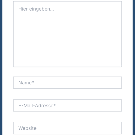
Hier
eingeben…
Name*
E-
Mail-
Adresse*
Website